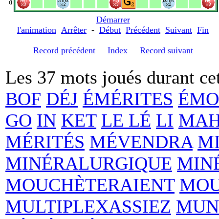
Démarrer
l'animation
Arrêter
-
Début
Précédent
Suivant
Fin
Record précédent
Index
Record suivant
Les 37 mots joués durant cet
BOF
DÉJ
ÉMÉRITES
ÉMO
GO
IN
KET
LE LÉ
LI
MAH
MÉRITÉS
MÉVENDRA
M
MINÉRALURGIQUE
MIN
MOUCHÈTERAIENT
MOU
MULTIPLEXASSIEZ
MUN