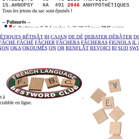
15.AHNOPSY 8A 491
2046
ANHYPOTHÉTIQUES
Tous les jetons du sac sont épuisés !
-- Palmarès --
S. Rodriguez & P. Lapalus, le 26.08.17 pour
2046
points
Salvador Rodriguez, le 26.03.15 pour
1968
points
ÉTIQUES
BÊTISÂT
BI
CAJAN
DE DÉ
DEBATER DÉBÂTER
D
Pierre Lapalus, le 07.11.14 pour
1946
points
FÂCHE FÂCHÉ
FÂCHER
FÂCHERA
FÂCHERAS
FIGNOLA
IL
René Ruckebusch, le 11.07.14 pour
1894
points
NON
OKA
OKOUMÉS
ON
OR
RENFLÂT
REVOICI
RI
SUD
SW
Télécharger le fichier
source
t à
.
crabble en ligne.