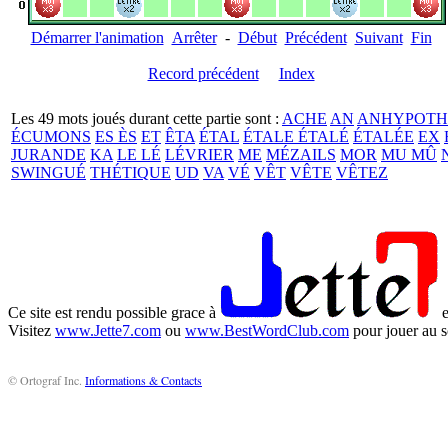
Démarrer l'animation
Arrêter
-
Début
Précédent
Suivant
Fin
Record précédent
Index
Les 49 mots joués durant cette partie sont :
ACHE
AN
ANHYPOTH
ÉCUMONS
ES ÈS
ET
ÊTA
ÉTAL
ÉTALE ÉTALÉ
ÉTALÉE
EX
JURANDE
KA
LE LÉ
LÉVRIER
ME
MÉZAILS
MOR
MU MÛ
SWINGUÉ
THÉTIQUE
UD
VA
VÉ
VÊT
VÊTE
VÊTEZ
Ce site est rendu possible grace à
e
Visitez
www.Jette7.com
ou
www.BestWordClub.com
pour jouer au s
© Ortograf Inc.
Informations & Contacts