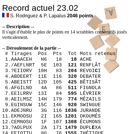
Record actuel 23.02
S. Rodriguez & P. Lapalus
2046
points
-- Description --
Il s'agit d'établir le plus de points en 14 scrabbles consécutifs joués
verticalement.
-- Déroulement de la partie --
# Tirages Pos Pts Tot Mots retenus
1.AAAACEH H6 18
18
ACHE
2./AEFLNRT 5E 103
121
RENFLÂT
3.?EIIORV 10H 83
204
REVOI
C
I
4.ABDEERT 11E 116
320
DEBATER
5.ABEISTT 12D 105
425
BÊTISÂT
6.AFGILNO 4A 86
511
FIGNOLA
7.EEILRRV 13I 84
595
LÉVRIER
8.AEILMSZ 14H 179
774
MÉZAILS
9.EGINSUW 15C 146
920
SWINGUE
10.ADEJNRU 3G 116
1036
JURANDE
11.EKMOOSU 2I 165
1201
OKOUMÉS
12.CEMNOSU 1F 107
1308
ÉCUMONS
13.?ADLPUX 2A 171
1479
DUPL
E
XA
14.EEIQTTU 8G 76
1555
THÉTIQUE