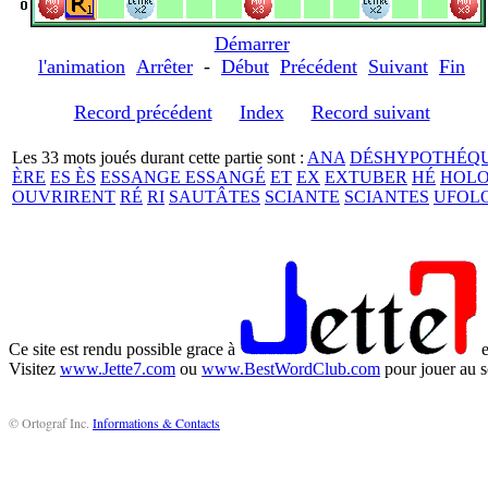
Démarrer
l'animation
Arrêter
-
Début
Précédent
Suivant
Fin
Record précédent
Index
Record suivant
Les 33 mots joués durant cette partie sont :
ANA
DÉSHYPOTHÉQU
ÈRE
ES ÈS
ESSANGE ESSANGÉ
ET
EX
EXTUBER
HÉ
HOLO
OUVRIRENT
RÉ
RI
SAUTÂTES
SCIANTE
SCIANTES
UFOL
Ce site est rendu possible grace à
e
Visitez
www.Jette7.com
ou
www.BestWordClub.com
pour jouer au s
© Ortograf Inc.
Informations & Contacts