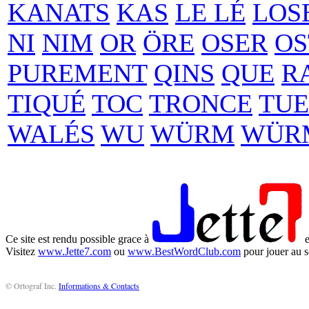
KANATS
KAS
LE LÉ
LOS
NI
NIM
OR
ÖRE
OSER
OS
PUREMENT
QINS
QUE
R
TIQUÉ
TOC
TRONCE
TUE
WALÉS
WU
WÜRM
WÜR
Ce site est rendu possible grace à
e
Visitez
www.Jette7.com
ou
www.BestWordClub.com
pour jouer au s
© Ortograf Inc.
Informations & Contacts