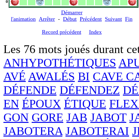
Démarrer
l'animation
Arrêter
-
Début
Précédent
Suivant
Fin
Record précédent
Index
Les 76 mots joués durant cet
ANHYPOTHÉTIQUES
AP
AVÉ
AWALÉS
BI
CAVE C
DÉFENDE
DÉFENDEZ
DÉ
EN
ÉPOUX
ÉTIQUE
FLEX
GON
GORE
JAB
JABOT
J
JABOTERA
JABOTERAI
J