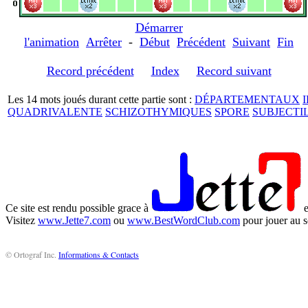
Démarrer
l'animation
Arrêter
-
Début
Précédent
Suivant
Fin
Record précédent
Index
Record suivant
Les 14 mots joués durant cette partie sont :
DÉPARTEMENTAUX
I
QUADRIVALENTE
SCHIZOTHYMIQUES
SPORE
SUBJECTI
Ce site est rendu possible grace à
e
Visitez
www.Jette7.com
ou
www.BestWordClub.com
pour jouer au s
© Ortograf Inc.
Informations & Contacts