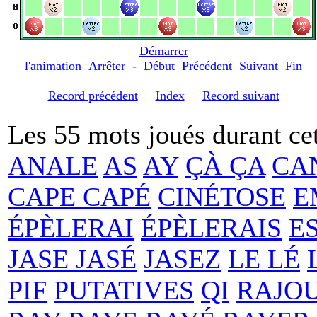
Démarrer
l'animation
Arrêter
-
Début
Précédent
Suivant
Fin
Record précédent
Index
Record suivant
Les 55 mots joués durant cet
ANALE
AS
AY
ÇÀ ÇA
CA
CAPE CAPÉ
CINÉTOSE
E
ÉPÈLERAI
ÉPÈLERAIS
ES
JASE JASÉ
JASEZ
LE LÉ
PIF
PUTATIVES
QI
RAJO