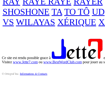
RAY
RAYE RAYÉ
RAYER
SHOSHONE
TA
TO TÔ
UD
VS
WILAYAS
XÉRIQUE
X
Ce site est rendu possible grace à
e
Visitez
www.Jette7.com
ou
www.BestWordClub.com
pour jouer au s
© Ortograf Inc.
Informations & Contacts