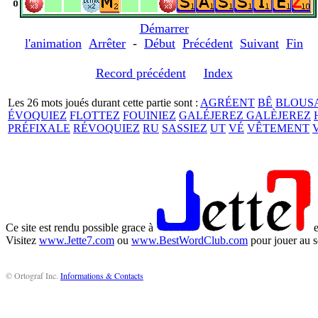
Démarrer
l'animation
Arrêter
-
Début
Précédent
Suivant
Fin
Record précédent
Index
Les 26 mots joués durant cette partie sont :
AGRÉENT
BÊ
BLOUS
ÉVOQUIEZ
FLOTTEZ
FOUINIEZ
GALÉJEREZ GALÈJEREZ
PRÉFIXALE
RÉVOQUIEZ
RU
SASSIEZ
UT
VÉ
VÊTEMENT
Ce site est rendu possible grace à
e
Visitez
www.Jette7.com
ou
www.BestWordClub.com
pour jouer au s
© Ortograf Inc.
Informations & Contacts