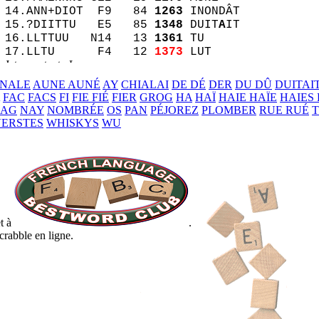
14.ANN+DIOT F9 84
1263
INONDÂT
15.?DIITTU E5 85
1348
DUIT
A
IT
16.LLTTUU N14 13
1361
TU
17.LLTU F4 12
1373
LUT
Jeton restant : L
NALE
AUNE AUNÉ
AY
CHIALAI
DE DÉ
DER
DU DÛ
DUITAI
-- Palmarès --
FAC
FACS
FI
FIE FIÉ
FIER
GROG
HA
HAÏ
HAIE HAÏE
HAIES 
Pierre Lapalus, le 01.01.20 pour
1373
points
AG
NAY
NOMBRÉE
OS
PAN
PÉJOREZ
PLOMBER
RUE RUÉ
T
Pierre Lapalus, le 14.05.12 pour
1367
points
VERSTES
WHISKYS
WU
Télécharger le fichier
source
t à
.
crabble en ligne.