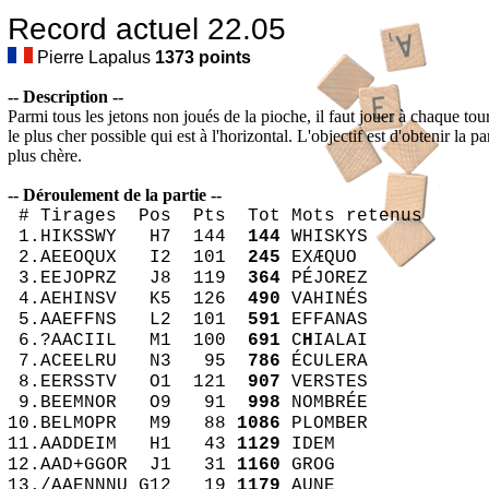
Record actuel 22.05
Pierre Lapalus
1373
points
-- Description --
Parmi tous les jetons non joués de la pioche, il faut jouer à chaque tou
le plus cher possible qui est à l'horizontal. L'objectif est d'obtenir la par
plus chère.
-- Déroulement de la partie --
# Tirages Pos Pts Tot Mots retenus
1.HIKSSWY H7 144
144
WHISKYS
2.AEEOQUX I2 101
245
EXÆQUO
3.EEJOPRZ J8 119
364
PÉJOREZ
4.AEHINSV K5 126
490
VAHINÉS
5.AAEFFNS L2 101
591
EFFANAS
6.?AACIIL M1 100
691
C
H
IALAI
7.ACEELRU N3 95
786
ÉCULERA
8.EERSSTV O1 121
907
VERSTES
9.BEEMNOR O9 91
998
NOMBRÉE
10.BELMOPR M9 88
1086
PLOMBER
11.AADDEIM H1 43
1129
IDEM
12.AAD+GGOR J1 31
1160
GROG
13./AAENNNU G12 19
1179
AUNE