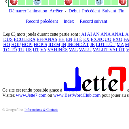
Démarrer l'animation
Arrêter
-
Début
Précédent
Suivant
Fin
Record précédent
Index
Record suivant
Les 63 mots joués durant cette partie sont :
AI AÏ
AN
ANA
ANAL
A
DÛS
ÉCULERA
EFFANAS
EH
EN
ÉTÉ
EX
EXÆQUO
EXO
FA
HO
HOP
HOPI
HOPIS
IDEM
IN
INONDÂT
JE
LUT LÛT
MA
M
TO TÔ
TU
US
UT
VA
VAHINÉS
VAL
VALU
VALUT VALÛT
Ce site est rendu possible grace à
e
Visitez
www.Jette7.com
ou
www.BestWordClub.com
pour jouer au s
© Ortograf Inc.
Informations & Contacts