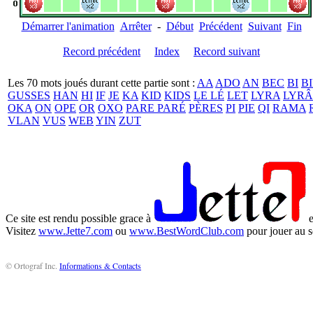
Démarrer l'animation
Arrêter
-
Début
Précédent
Suivant
Fin
Record précédent
Index
Record suivant
Les 70 mots joués durant cette partie sont :
AA
ADO
AN
BEC
BI
BI
GUSSES
HAN
HI
IF
JE
KA
KID
KIDS
LE LÉ
LET
LYRA
LYRÂ
OKA
ON
OPE
OR
OXO
PARE PARÉ
PÈRES
PI
PIE
QI
RAMA
VLAN
VUS
WEB
YIN
ZUT
Ce site est rendu possible grace à
e
Visitez
www.Jette7.com
ou
www.BestWordClub.com
pour jouer au s
© Ortograf Inc.
Informations & Contacts