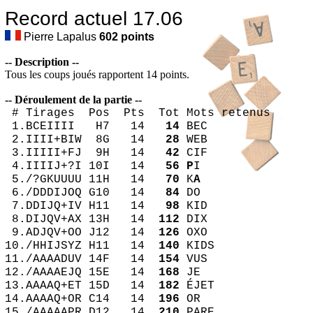
Record actuel 17.06
Pierre Lapalus
602
points
-- Description --
Tous les coups joués rapportent 14 points.
-- Déroulement de la partie --
# Tirages Pos Pts Tot Mots retenus
1.BCEIIII H7 14
14
BEC
2.IIII+BIW 8G 14
28
WEB
3.IIIII+FJ 9H 14
42
CIF
4.IIIIJ+?I 10I 14
56
P
I
5./?GKUUUU 11H 14
70
K
A
6./DDDIJOQ G10 14
84
DO
7.DDIJQ+IV H11 14
98
KID
8.DIJQV+AX 13H 14
112
DIX
9.ADJQV+OO J12 14
126
OXO
10./HHIJSYZ H11 14
140
KIDS
11./AAAADUV 14F 14
154
VUS
12./AAAAEJQ 15E 14
168
JE
13.AAAAQ+ET 15D 14
182
ÉJET
14.AAAAQ+OR C14 14
196
OR
15./AAAAAPR D12 14
210
PARE